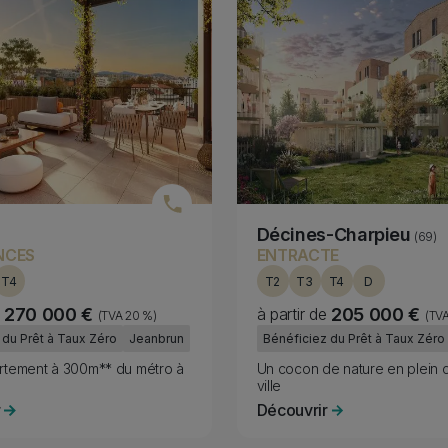
Décines-Charpieu
(69)
NCES
ENTRACTE
T4
T2
T3
T4
D
270 000 €
à partir de
205 000 €
(TVA 20 %)
(TV
Fiscality
 du Prêt à Taux Zéro
Jeanbrun
Bénéficiez du Prêt à Taux Zéro
Subtitle
rtement à 300m** du métro à
Un cocon de nature en plein 
ville
r
Découvrir