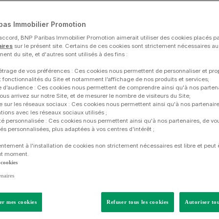
bas Immobilier Promotion
accord, BNP Paribas Immobilier Promotion aimerait utiliser des cookies placés par
aires
sur le présent site. Certains de ces cookies sont strictement nécessaires a
nt du site, et d'autres sont utilisés à des fins :
trage de vos préférences : Ces cookies nous permettent de personnaliser et pro
 fonctionnalités du Site et notamment l’affichage de nos produits et services;
 d’audience : Ces cookies nous permettent de comprendre ainsi qu'à nos parten
s arrivez sur notre Site, et de mesurer le nombre de visiteurs du Site;
e sur les réseaux sociaux : Ces cookies nous permettent ainsi qu'à nos partenair
tions avec les réseaux sociaux utilisés ;
ité personnalisée : Ces cookies nous permettent ainsi qu'à nos partenaires, de vo
L'immobilier neuf en Rhône
tés personnalisées, plus adaptées à vos centres d’intérêt ;
ntement à l'installation de cookies non strictement nécessaires est libre et peut ê
ut moment.
ppelé le Nouveau Rhône, historiquement constitué de l’agglomération
 cookies
pole de Lyon, également baptisée Grand Lyon ou Lyon Métropole. Second
enaires
our réaliser un investissement locatif ou pour acquérir un logement neu
 notamment un marché immobilier résidentiel dynamique. Découvrez ci-
immobiliers neufs en Isère.
r mes cookies
Refuser tous les cookies
Autoriser tou