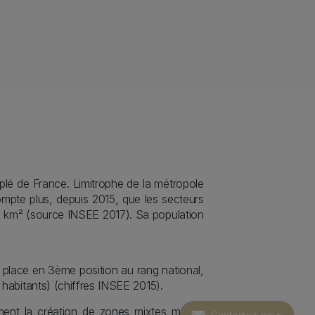
uplé de France. Limitrophe de la métropole
ompte plus, depuis 2015, que les secteurs
au km² (source INSEE 2017). Sa population
 place en 3ème position au rang national,
habitants) (chiffres INSEE 2015).
Sticky icon
ment la création de zones mixtes mêlant