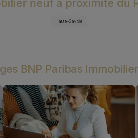
ilier neuf à proximité du
Immobilier neuf à proximité de
Haute-Savoie
ges BNP Paribas Immobilie
Image
I