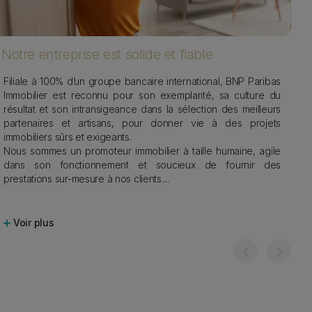
Notre entreprise est solide et fiable
No
Filiale à 100% d’un groupe bancaire international, BNP Paribas
D
Immobilier est reconnu pour son exemplarité, sa culture du
ar
résultat et son intransigeance dans la sélection des meilleurs
gr
partenaires et artisans, pour donner vie à des projets
le
immobiliers sûrs et exigeants.
ve
Nous sommes un promoteur immobilier à taille humaine, agile
Gr
dans son fonctionnement et soucieux de fournir des
fa
prestations sur-mesure à nos clients.
...
Im
Voir plus
‹
›