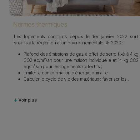
s
Normes thermiques
es
Les logements construits depuis le 1er janvier 2022 sont
 de
soumis à la réglementation environnementale RE 2020 :
er,
Plafond des émissions de gaz à effet de serre fixé à 4 kg
nés
CO2 eq/m²/an pour une maison individuelle et 14 kg CO2
eq/m²/an pour les logements collectifs ;
ir-
Limiter la consommation d’énergie primaire ;
bas
Calculer le cycle de vie des matériaux : favoriser les
...
Voir plus