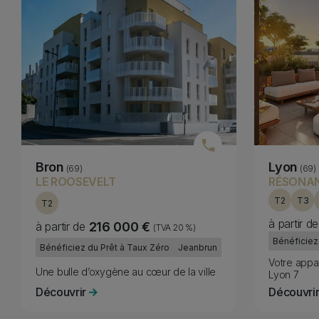
Bron
Lyon
(69)
(69)
LE ROOSEVELT
RÉSONA
T2
T3
T2
à partir de
à partir de
216 000 €
(TVA 20 %)
Fiscality
Fiscality
Bénéficiez
Bénéficiez du Prêt à Taux Zéro
Jeanbrun
Subtitle
Votre appa
Subtitle
Une bulle d’oxygène au cœur de la ville
Lyon 7
Découvrir
Découvri