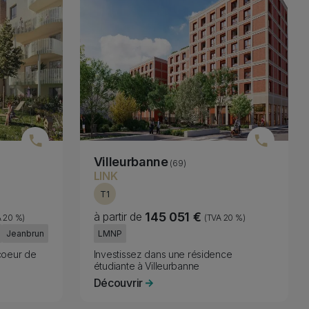
Villeurbanne
(69)
LINK
T1
à partir de
145 051 €
A 20 %)
(TVA 20 %)
Fiscality
Jeanbrun
LMNP
Subtitle
coeur de
Investissez dans une résidence
étudiante à Villeurbanne
Découvrir