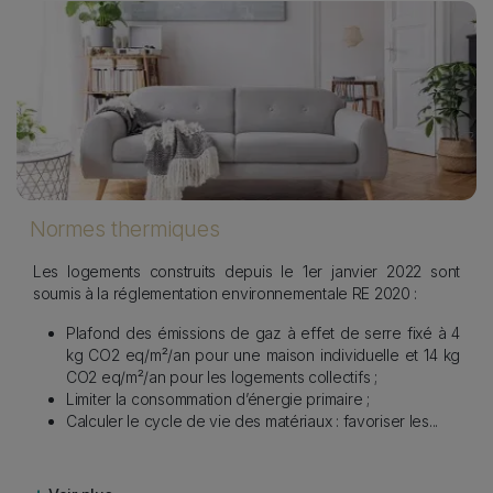
Image
I
s
Normes thermiques
Les logements construits depuis le 1er janvier 2022 sont
soumis à la réglementation environnementale RE 2020 :
Plafond des émissions de gaz à effet de serre fixé à 4
kg CO2 eq/m²/an pour une maison individuelle et 14 kg
CO2 eq/m²/an pour les logements collectifs ;
Limiter la consommation d’énergie primaire ;
Calculer le cycle de vie des matériaux : favoriser les
...