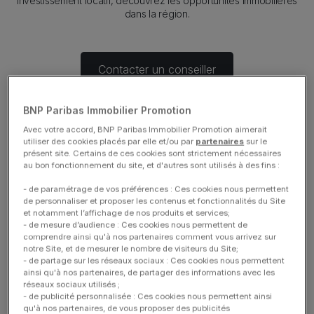
investissement locatif, découvrez les opportunités immobilières
dans la région.
Contacter un conseiller
BNP Paribas Immobilier Promotion
Avec votre accord, BNP Paribas Immobilier Promotion aimerait
utiliser des cookies placés par elle et/ou par
partenaires
sur le
présent site. Certains de ces cookies sont strictement nécessaires
Découvrir les programmes
au bon fonctionnement du site, et d'autres sont utilisés à des fins :
- de paramétrage de vos préférences : Ces cookies nous permettent
immobiliers neufs dans les
de personnaliser et proposer les contenus et fonctionnalités du Site
et notamment l’affichage de nos produits et services;
- de mesure d’audience : Ces cookies nous permettent de
Yvelines
comprendre ainsi qu'à nos partenaires comment vous arrivez sur
notre Site, et de mesurer le nombre de visiteurs du Site;
- de partage sur les réseaux sociaux : Ces cookies nous permettent
ainsi qu'à nos partenaires, de partager des informations avec les
Description
Profiter d’un cadre de vie agréable
réseaux sociaux utilisés ;
Situé à l’ouest de Paris, le département des Yvelines compte 262
- de publicité personnalisée : Ces cookies nous permettent ainsi
communes réparties sur 4 arrondissements et 2 284 km² sur le
qu'à nos partenaires, de vous proposer des publicités