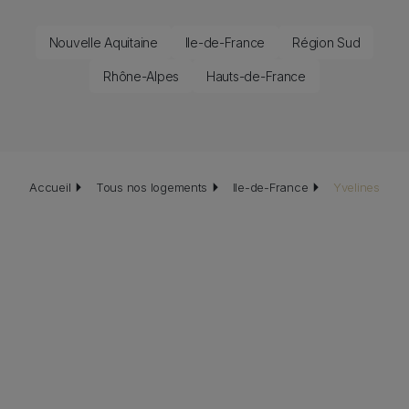
Nouvelle Aquitaine
Ile-de-France
Région Sud
Rhône-Alpes
Hauts-de-France
Fil d'Ariane
Accueil
Tous nos logements
Ile-de-France
Yvelines