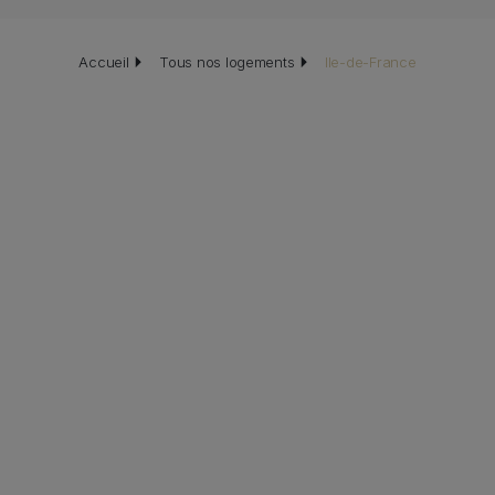
Fil d'Ariane
Accueil
Tous nos logements
Ile-de-France