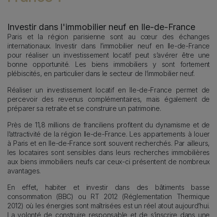
Description
Investir dans l'immobilier neuf en Ile-de-France
Paris et la région parisienne sont au cœur des échanges
internationaux. Investir dans l’immobilier neuf en Ile-de-France
pour réaliser un investissement locatif peut s’avérer être une
bonne opportunité. Les biens immobiliers y sont fortement
plébiscités, en particulier dans le secteur de l’immobilier neuf.
Réaliser un investissement locatif en Ile-de-France permet de
percevoir des revenus complémentaires, mais également de
préparer sa retraite et se construire un patrimoine.
Près de 11,8 millions de franciliens profitent du dynamisme et de
l’attractivité de la région Ile-de-France. Les appartements à louer
à Paris et en Ile-de-France sont souvent recherchés. Par ailleurs,
les locataires sont sensibles dans leurs recherches immobilières
aux biens immobiliers neufs car ceux-ci présentent de nombreux
avantages.
En effet, habiter et investir dans des bâtiments basse
consommation (BBC) ou RT 2012 (Réglementation Thermique
2012) où les énergies sont maîtrisées est un réel atout aujourd’hui.
La volonté de construire responsable et de s’inscrire dans une