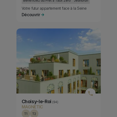
Bénéficiez du Prêt à Taux Zéro
Jeanbrun
Subtitle
Votre futur appartement face à la Seine
Découvrir
Media bannière
Image
Choisy-le-Roi
(94)
MAGNETIC
T1
T2