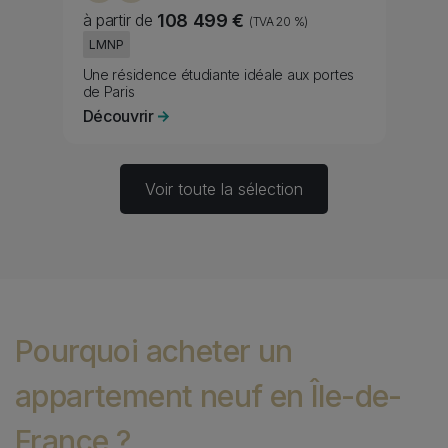
à partir de
108 499 €
(TVA 20 %)
Fiscality
LMNP
Subtitle
Une résidence étudiante idéale aux portes
de Paris
Découvrir
Voir toute la sélection
Pourquoi acheter un
appartement neuf en Île-de-
France ?