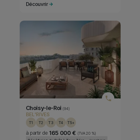
Découvrir
Media bannière
Image
Choisy-le-Roi
(94)
BEL'RIVES
T1
T2
T3
T4
T5+
à partir de
165 000 €
(TVA 20 %)
Fiscality