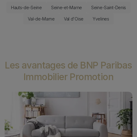
Immobilier neuf dans les départements
Hauts-de-Seine
Seine-et-Marne
Seine-Saint-Denis
Val-de-Marne
Val d'Oise
Yvelines
Les avantages de BNP Paribas
Immobilier Promotion
Image
I