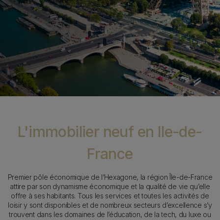
Sticky Item
Contenu
L'immobilier neuf en Ile-de-
France
Premier pôle économique de l’Hexagone, la région Île-de-France
attire par son dynamisme économique et la qualité de vie qu’elle
offre à ses habitants. Tous les services et toutes les activités de
loisir y sont disponibles et de nombreux secteurs d’excellence s’y
trouvent dans les domaines de l’éducation, de la tech, du luxe ou