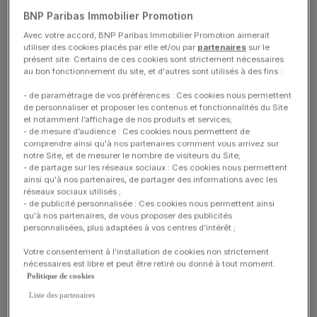
résidences dans la
BNP Paribas Immobilier Promotion
région Ile-de-France
Avec votre accord, BNP Paribas Immobilier Promotion aimerait
utiliser des cookies placés par elle et/ou par
partenaires
sur le
présent site. Certains de ces cookies sont strictement nécessaires
au bon fonctionnement du site, et d'autres sont utilisés à des fins :
- de paramétrage de vos préférences : Ces cookies nous permettent
Département:
Ville:
de personnaliser et proposer les contenus et fonctionnalités du Site
et notamment l’affichage de nos produits et services;
- de mesure d’audience : Ces cookies nous permettent de
comprendre ainsi qu'à nos partenaires comment vous arrivez sur
notre Site, et de mesurer le nombre de visiteurs du Site;
- de partage sur les réseaux sociaux : Ces cookies nous permettent
ainsi qu'à nos partenaires, de partager des informations avec les
Aubervilliers
Bagneux
Boulogne-Billancourt
réseaux sociaux utilisés ;
- de publicité personnalisée : Ces cookies nous permettent ainsi
Châtillon
Clamart
Cormeilles-en-Parisis
qu'à nos partenaires, de vous proposer des publicités
personnalisées, plus adaptées à vos centres d’intérêt ;
Courbevoie
Le Blanc-Mesnil
Votre consentement à l'installation de cookies non strictement
nécessaires est libre et peut être retiré ou donné à tout moment.
Media bannière
Image
Politique de cookies
Liste des partenaires