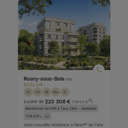
Media bannière
Image
Rosny-sous-Bois
(93)
BOKLAIR
T2
T3
T4
T5+
D
(1)
à partir de
223 308 €
(TVA 5,5 %
)
Fiscality
Bénéficiez du Prêt à Taux Zéro
Jeanbrun
TVA 5,5%
LLI
Subtitle
Votre nouvelle résidence à 14min** de Paris