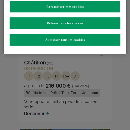
Paramétrer mes cookies
Refuser tous les cookies
Autoriser tous les cookies
Châtillon
(92)
63 PERROTIN
T1
T2
T3
T4
T5+
D
à partir de
216 000 €
(TVA 20 %)
Fiscality
Bénéficiez du Prêt à Taux Zéro
Jeanbrun
Subtitle
Votre appartement au pied de la coulée
verte
Découvrir