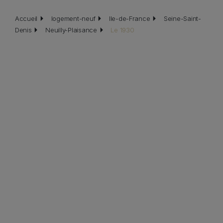
Fil d'Ariane
Accueil
logement-neuf
Ile-de-France
Seine-Saint-
Denis
Neuilly-Plaisance
Le 1930