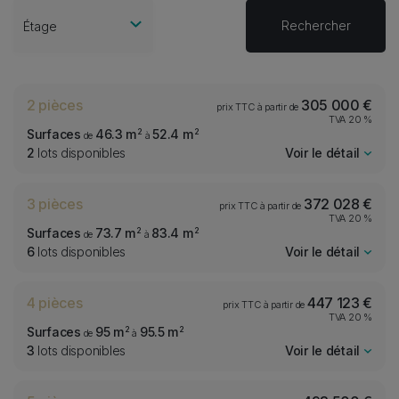
Étage
2 pièces
305 000 €
prix TTC à partir de
TVA 20 %
Surfaces
46.3 m
52.4 m
2
2
de
à
2
lots disponibles
Voir le détail
consommation
(énergie primaire)
émissions
*
3 pièces
372 028 €
2
kWh/m
/an
prix TTC à partir de
2
TVA 20 %
kg CO
/m
/an
2
Surfaces
73.7 m
83.4 m
2
2
de
à
6
lots disponibles
Voir le détail
consommation
(énergie primaire)
émissions
*
4 pièces
447 123 €
2
kWh/m
/an
prix TTC à partir de
2
TVA 20 %
kg CO
/m
/an
2
Surfaces
95 m
95.5 m
2
2
de
à
3
lots disponibles
Voir le détail
consommation
(énergie primaire)
émissions
*
2