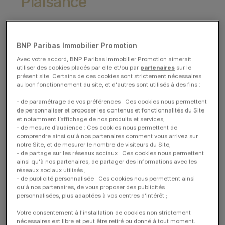
Plaisance
Le quartier et la ville
BNP Paribas Immobilier Promotion
Un quartier calme et familial
Avec votre accord, BNP Paribas Immobilier Promotion aimerait
utiliser des cookies placés par elle et/ou par
partenaires
sur le
Description
L’avenue Maréchal Foch se trouve à deux pas de la
présent site. Certains de ces cookies sont strictement nécessaires
mairie. Des établissements scolaires et des
au bon fonctionnement du site, et d'autres sont utilisés à des fins :
infrastructures sportives à proximité offrent un cadre
de vie confortable. Les bords de la Marne sont
- de paramétrage de vos préférences : Ces cookies nous permettent
de personnaliser et proposer les contenus et fonctionnalités du Site
accessibles à pied, ainsi que le Parc des Coteaux
et notamment l’affichage de nos produits et services;
d’Avron, le lac des Primevères et le stade municipal.
- de mesure d’audience : Ces cookies nous permettent de
comprendre ainsi qu'à nos partenaires comment vous arrivez sur
La nature proche de
...
notre Site, et de mesurer le nombre de visiteurs du Site;
Lire la suite
- de partage sur les réseaux sociaux : Ces cookies nous permettent
ainsi qu'à nos partenaires, de partager des informations avec les
Card image
Image
réseaux sociaux utilisés ;
- de publicité personnalisée : Ces cookies nous permettent ainsi
qu'à nos partenaires, de vous proposer des publicités
personnalisées, plus adaptées à vos centres d’intérêt ;
Votre consentement à l'installation de cookies non strictement
nécessaires est libre et peut être retiré ou donné à tout moment.