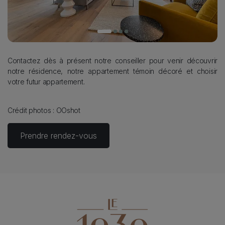
Description
Contactez dès à présent notre conseiller pour venir découvrir
notre résidence, notre appartement témoin décoré et choisir
votre futur appartement.
Crédit photos : OOshot
Prendre rendez-vous
Program logo
Image