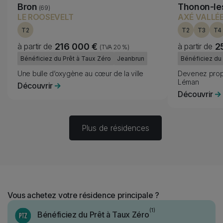
Bron
Thonon-le
(69)
LE ROOSEVELT
AXÉ VALLÉ
T2
T2
T3
T4
à partir de
216 000 €
à partir de
2
(TVA 20 %)
Fiscality
Fiscality
Bénéficiez du Prêt à Taux Zéro
Jeanbrun
Bénéficiez du 
Subtitle
Subtitle
Une bulle d’oxygène au cœur de la ville
Devenez propri
Léman
Découvrir
Découvrir
Plus de résidences
Fiscality items
Vous achetez votre résidence principale ?
Fiscality item
Icon
Image
(1)
Bénéficiez du Prêt à Taux Zéro