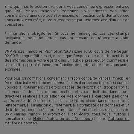
En cliquant sur le bouton « valider », vous consentez expressément à ce
que BNP Paribas Immobilier Promotion vous adresse des offres
commerciales ainsi que des informations, en fonction de la demande que
vous aurez exprimée, et vous recontacte par l'Intermédiaire d'un de ses
conseillers.
* Informations obligatoires. Si vous ne renseignez pas ces champs
obligatoires, nous ne serons pas en mesure de répondre à votre
demande.
BNP Paribas Immobilier Promotion, SAS située au 50, cours de l’île Seguin,
92100 Boulogne-Billancourt, en tant que Responsable du traitement, traite
des informations à votre égard dans un but de prospection commerciale,
par email ou par téléphone, en fonction de la demande que vous aurez
exprimée.
Pour plus d’informations concernant la façon dont BNP Paribas Immobilier
Promotion traite vos données personnelles dans ce contexte ainsi que sur
vos droits (notamment vos droits d’accès, de rectification, d’opposition au
traitement à des fins de prospection et votre droit de donner des
directives relatives à l’utilisation de vos données à caractère personnel
après votre décès ainsi que, dans certaines circonstances, un droit à
l’effacement, à la limitation du traitement, à la portabilité des données et un
droit de s’opposer à d’autres formes de traitement) et les obligations de
BNP Paribas Immobilier Promotion à cet égard, nous vous invitons à
consulter notre
Notice Protection des Données
et notre
Politique en
matière de cookies
.