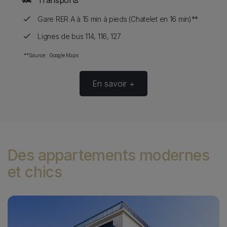
Item list
Gare RER A à 15 min à pieds (Chatelet en 16 min)**
Lignes de bus 114, 116, 127
Source image
**Source : Google Maps
En savoir +
Des appartements modernes
et chics
Image
I