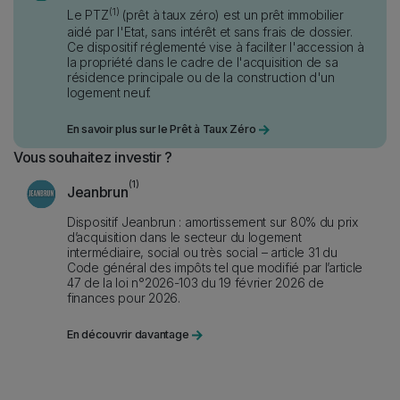
(1)
Le PTZ
(prêt à taux zéro) est un prêt immobilier
aidé par l'Etat, sans intérêt et sans frais de dossier.
Ce dispositif réglementé vise à faciliter l'accession à
Description
la propriété dans le cadre de l'acquisition de sa
résidence principale ou de la construction d'un
logement neuf.
Link
En savoir plus sur le Prêt à Taux Zéro
Vous souhaitez investir ?
Fiscality item
Icon
Image
(1)
Jeanbrun
Dispositif Jeanbrun : amortissement sur 80% du prix
d’acquisition dans le secteur du logement
intermédiaire, social ou très social – article 31 du
Code général des impôts tel que modifié par l’article
Description
47 de la loi n°2026-103 du 19 février 2026 de
finances pour 2026.
Link
En découvrir davantage