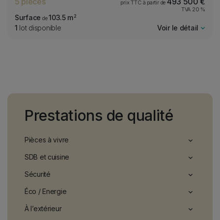
5 pièces
493 500 €
kWh/m
/an
prix TTC à partir de
2
TVA 20 %
kg CO
/m
/an
2
Surface
103.5 m
2
de
1
lot disponible
Voir le détail
consommation
(énergie primaire)
émissions
*
2
kWh/m
/an
2
kg CO
/m
/an
2
Prestations de qualité
Prestations items
Pièces à vivre
SDB et cuisine
Sécurité
Éco / Energie
À l’extérieur