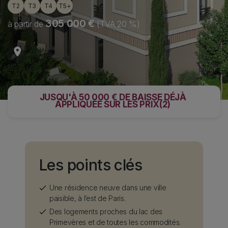
T2
T3
T4
T5+
305 000 €
à partir de
(TVA 20 %)
Informative banner
JUSQU'À 50 000 € DE BAISSE DÉJÀ
APPLIQUÉE SUR LES PRIX(2)
Sticky Items
Content
Les points clés
Une résidence neuve dans une ville
paisible, à l’est de Paris.
Des logements proches du lac des
Primevères et de toutes les commodités.