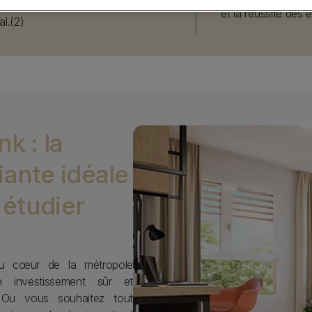
garantis pendant toute la durée du
et la réussite des é
l.(2)
Image
k : la
iante idéale
 étudier
é au cœur de la métropole
n investissement sûr et
? Ou vous souhaitez tout