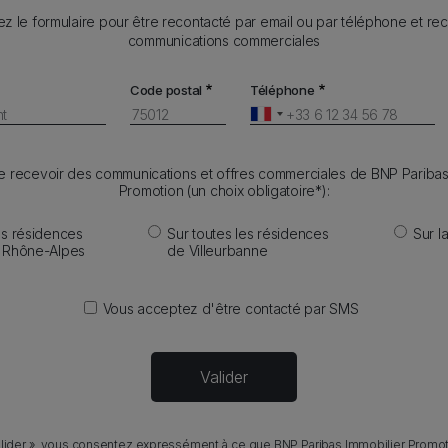
z le formulaire pour être recontacté par email ou par téléphone et re
communications commerciales
Code postal
Téléphone
e recevoir des communications et offres commerciales de BNP Paribas
Promotion (un choix obligatoire*):
es résidences
Sur toutes les résidences
Sur l
n Rhône-Alpes
de Villeurbanne
Vous acceptez d'être contacté par SMS
 valider », vous consentez expressément à ce que BNP Paribas Immobilier Promo