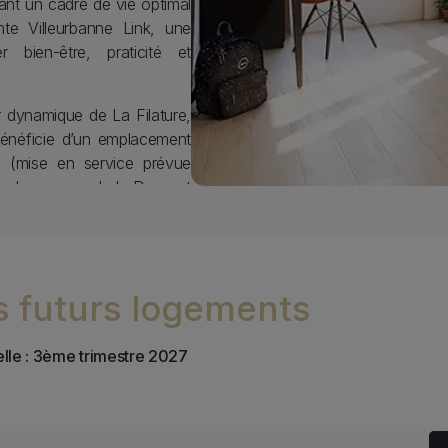
ant un cadre de vie optimal
te Villeurbanne Link, une
 bien-être, praticité et
r dynamique de La Filature,
 bénéficie d’un emplacement
6 (mise en service prévue
as du campus de la Doua et
acile à toute la métropole
io au deux-pièces, est
s futurs logements
agencement intelligent des
e vie et de travail :
ie confortable, kitchenette
elle : 3ème trimestre 2027
ivative. Dès l’arrivée, les
llation sans souci dans un
 agréable au quotidien.