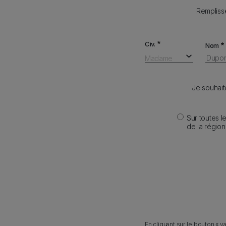
Remplisse
Form
Civ.
Nom
Madame
Je souhait
Sur toutes l
de la régio
En cliquant sur le bouton «