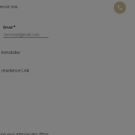
cevoir nos
Email
 Immobilier
a résidence Link
tion vous adresse des offres