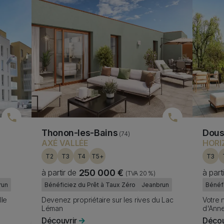
Thonon-les-Bains
Dous
(74)
AXÉ VALLÉE
HORI
T2
T3
T4
T5+
T3
à partir de
250 000 €
à part
(TVA 20 %)
Fiscality
Fisca
run
Bénéficiez du Prêt à Taux Zéro
Jeanbrun
Bénéfi
Subtitle
Subtit
lle
Devenez propriétaire sur les rives du Lac
Votre 
Léman
d'Ann
Découvrir
Décou