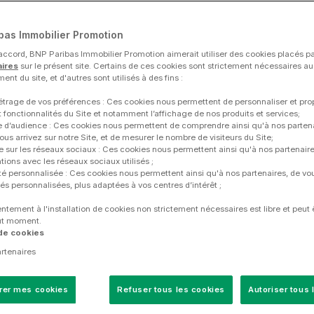
bas Immobilier Promotion
accord, BNP Paribas Immobilier Promotion aimerait utiliser des cookies placés par
aires
sur le présent site. Certains de ces cookies sont strictement nécessaires a
nt du site, et d'autres sont utilisés à des fins :
trage de vos préférences : Ces cookies nous permettent de personnaliser et pro
 fonctionnalités du Site et notamment l’affichage de nos produits et services;
 d’audience : Ces cookies nous permettent de comprendre ainsi qu'à nos parten
rmative banner
s arrivez sur notre Site, et de mesurer le nombre de visiteurs du Site;
NDEMENT DE 4,05%(3) + FRAIS DE NOTAIRES OFFERTS
e sur les réseaux sociaux : Ces cookies nous permettent ainsi qu'à nos partenair
tions avec les réseaux sociaux utilisés ;
ité personnalisée : Ces cookies nous permettent ainsi qu'à nos partenaires, de vo
tés personnalisées, plus adaptées à vos centres d’intérêt ;
ntement à l'installation de cookies non strictement nécessaires est libre et peut ê
ut moment.
ial de 10 ans avec BNP Paribas
Remboursement de
 de cookies
sidences Services pour une gestion
montant d’acquisit
artenaires
 pérennité garantie.(2)
Localisation premi
ractif de 4,05 %, avec une fiscalité
transports et des p
rer mes cookies
Refuser tous les cookies
Autoriser tous 
 aux dispositifs LMNP.(3)
Appartements mode