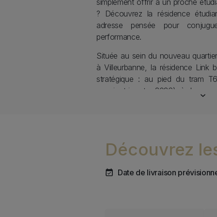
simplement offrir à un proche étudi
? Découvrez la résidence étudian
adresse pensée pour conjuguer
performance.
Située au sein du nouveau quartie
à Villeurbanne, la résidence Link
stratégique : au pied du tram T
premier trimestre 2026), à deux p
du métro A, elle offre un accès f
lyonnaise.
Chaque appartement, du stud
Découvrez le
entièrement meublé et équipé. L’
logements associe espace d
séjour/chambre avec bureau, liter
Date de livraison prévisionn
fonctionnelle et salle de bains pr
étudiant·es profitent d’une insta
environnement moderne, sécurisé et