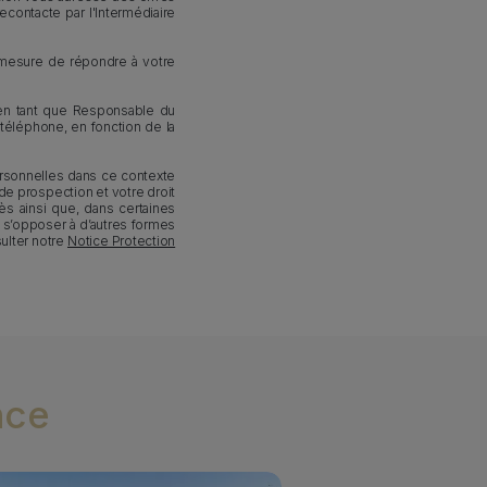
contacte par l'Intermédiaire
 mesure de répondre à votre
 en tant que Responsable du
 téléphone, en fonction de la
ersonnelles dans ce contexte
 de prospection et votre droit
ès ainsi que, dans certaines
de s’opposer à d’autres formes
ulter notre
Notice Protection
nce
annière