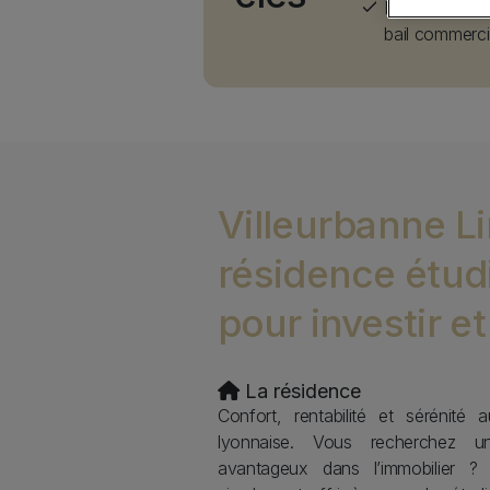
Loyers 100 % 
bail commercia
ge
Villeurbanne Lin
résidence étud
pour investir et
Description
La résidence
Confort, rentabilité et sérénit
lyonnaise. Vous recherchez u
avantageux dans l’immobilier 