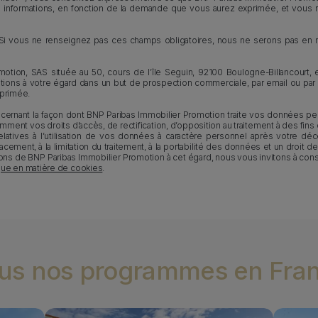
informations, en fonction de la demande que vous aurez exprimée, et vous re
s. Si vous ne renseignez pas ces champs obligatoires, nous ne serons pas en
motion, SAS située au 50, cours de l’île Seguin, 92100 Boulogne-Billancourt,
mations à votre égard dans un but de prospection commerciale, par email ou par
primée.
ncernant la façon dont BNP Paribas Immobilier Promotion traite vos données p
amment vos droits d’accès, de rectification, d’opposition au traitement à des fins
latives à l’utilisation de vos données à caractère personnel après votre déc
ffacement, à la limitation du traitement, à la portabilité des données et un droit 
tions de BNP Paribas Immobilier Promotion à cet égard, nous vous invitons à cons
ique en matière de cookies
.
us nos programmes en Fra
Media bannière
Image
Media b
Image