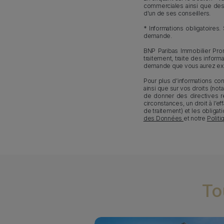
commerciales ainsi que des 
d'un de ses conseillers.
* Informations obligatoire
demande.
BNP Paribas Immobilier Pro
traitement, traite des infor
demande que vous aurez ex
Pour plus d’informations co
ainsi que sur vos droits (not
de donner des directives re
circonstances, un droit à l’e
de traitement) et les obliga
des Données
et notre
Polit
To
Media bannière
Image