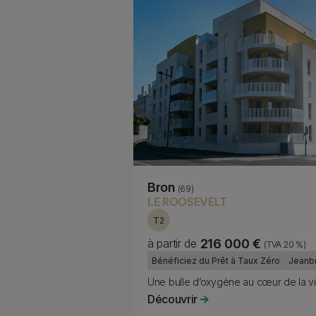
Bron
(69)
LE ROOSEVELT
T2
à partir de
216 000 €
(TVA 20 %)
Fiscality
Bénéficiez du Prêt à Taux Zéro
Jeanb
Subtitle
Une bulle d’oxygène au cœur de la vi
Découvrir