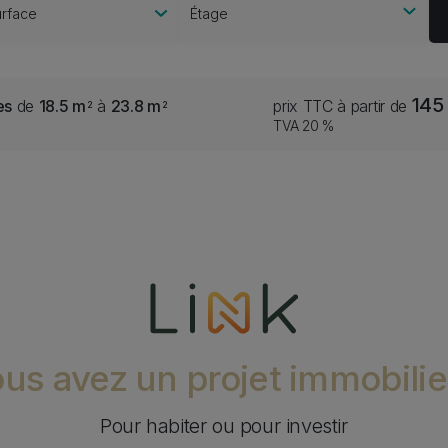
rface
Étage
145
es
de
18.5 m
à
23.8 m
prix TTC à partir de
2
2
TVA 20 %
Program logo
Image
us avez un projet immobilie
Pour habiter ou pour investir