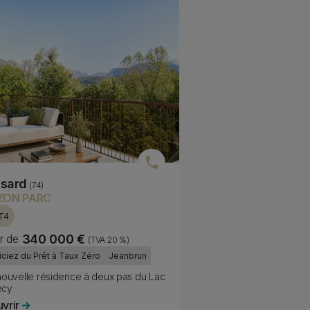
sard
(74)
ZON PARC
T4
ir de
340 000 €
(TVA 20 %)
lity
ciez du Prêt à Taux Zéro
Jeanbrun
le
nouvelle résidence à deux pas du Lac
ecy
vrir