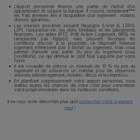
Texte
L’apport personnel finance une partie de l’achat d’un
appartement et rassure la banque. Il couvre, notamment***,
les frais annexes liés à l’acquisition d’un logement : notaire,
dossier, garanties.
Les sources possibles incluent l’épargne (Livret A, LDDS,
LEP), l’assurance-vie, les dons familiaux, et les placements
financiers. Les aides (PTZ, Prêt Action Logement, BRS) ne
remplacent pas l’apport, mais peuvent favoriser les
conditions d’accès à la propriété. Le dispositif Relance
logement n’intervient pas à l’achat du logement, mais vous
permet d’amortir une partie du prix du logement (sous
conditions), ce qui diminue le coût final supporté par votre
foyer.
Il est conseillé de prévoir un minimum de 10 % du prix du
logement et de conserver un matelas pour les dépenses
annexes (déménagement, mobilier, déco) et les imprévus.
En planifiant soigneusement votre apport personnel, vous
mettez toutes les chances de votre côté pour concrétiser
votre projet immobilier dans les meilleures conditions.
Il ne vous reste désormais plus qu’à
rechercher votre logement
neuf
!
Sticky Item