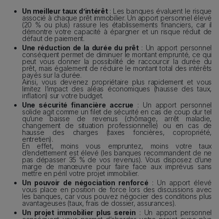
Un meilleur taux d’intérêt
: Les banques évaluent le risque
associé à chaque prêt immobilier. Un apport personnel élevé
(20 % ou plus) rassure les établissements financiers, car il
démontre votre capacité à épargner et un risque réduit de
défaut de paiement.
Une réduction de la durée du prêt
: Un apport personnel
conséquent permet de diminuer le montant emprunté, ce qui
peut vous donner la possibilité de raccourcir la durée du
prêt, mais également de réduire le montant total des intérêts
payés sur la durée.
Ainsi, vous devenez propriétaire plus rapidement et vous
limitez l’impact des aléas économiques (hausse des taux,
inflation) sur votre budget.
Une sécurité financière accrue
: Un apport personnel
solide agit comme un filet de sécurité en cas de coup dur tel
qu’une baisse de revenus (chômage, arrêt maladie,
changement de situation professionnelle) ou en cas de
hausse des charges (taxes foncières, copropriété,
entretien).
En effet, moins vous empruntez, moins votre taux
d’endettement est élevé (les banques recommandent de ne
pas dépasser 35 % de vos revenus). Vous disposez d’une
marge de manœuvre pour faire face aux imprévus sans
mettre en péril votre projet immobilier.
Un pouvoir de négociation renforcé
: Un apport élevé
vous place en position de force lors des discussions avec
les banques, car vous pouvez négocier des conditions plus
avantageuses (taux, frais de dossier, assurances).
Un projet immobilier plus serein
: Un apport personnel