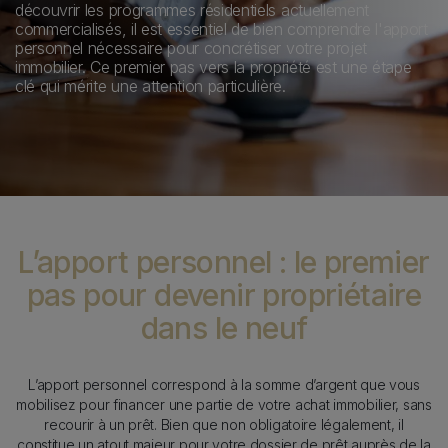
découvrir les programmes résidentiels actuellement
commercialisés, il est essentiel de bien comprendre l'apport
personnel nécessaire pour concrétiser votre projet
immobilier. Ce premier pas vers la propriété est une étape
clé qui mérite une attention particulière.
Content
L’apport personnel : le premier
pas pour devenir propriétaire
dans le neuf
Texte
L’apport personnel correspond à la somme d’argent que vous
mobilisez pour financer une partie de votre achat immobilier, sans
recourir à un prêt. Bien que non obligatoire légalement, il
constitue un atout majeur pour votre dossier de prêt auprès de la