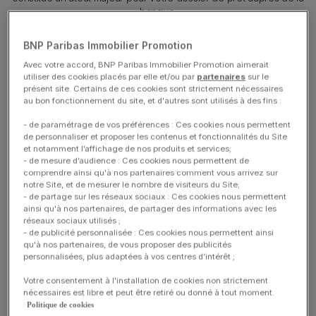
banque.
En général, on estime que l’apport personnel doit correspondre à
au moins 10 % à 20% du prix du bien. Par exemple, pour un
BNP Paribas Immobilier Promotion
appartement à 250 000 €, cela représente environ 25 000 à 50
Avec votre accord, BNP Paribas Immobilier Promotion aimerait
000 €. Cette somme permet de couvrir une partie des frais liés à
utiliser des cookies placés par elle et/ou par
partenaires
sur le
l’achat. Cependant, pour un achat dans le neuf, ce pourcentage
présent site. Certains de ces cookies sont strictement nécessaires
peut varier en fonction de plusieurs facteurs :
au bon fonctionnement du site, et d'autres sont utilisés à des fins :
- de paramétrage de vos préférences : Ces cookies nous permettent
Le prix du logement : Un studio en VEFA (Vente en l’État Futur
de personnaliser et proposer les contenus et fonctionnalités du Site
d’Achèvement) ne nécessitera pas le même apport qu’une
et notamment l’affichage de nos produits et services;
maison individuelle.
- de mesure d’audience : Ces cookies nous permettent de
Les frais annexes : Dans le neuf, les frais d’acquisition
(communément appelés « frais de notaire ») sont réduits
comprendre ainsi qu'à nos partenaires comment vous arrivez sur
(environ 2 à 3 % contre 7 à 8 % dans l’ancien), mais il faut
notre Site, et de mesurer le nombre de visiteurs du Site;
aussi prévoir les frais de dossier, les assurances et
- de partage sur les réseaux sociaux : Ces cookies nous permettent
éventuellement les frais de réservation.
ainsi qu'à nos partenaires, de partager des informations avec les
Votre profil emprunteur : Un apport plus conséquent (20 % et
réseaux sociaux utilisés ;
plus) peut être exigé si votre situation financière est jugée
- de publicité personnalisée : Ces cookies nous permettent ainsi
moins stable (CDD, revenus variables, etc.).
qu'à nos partenaires, de vous proposer des publicités
personnalisées, plus adaptées à vos centres d’intérêt ;
Un apport personnel solide démontre votre capacité à épargner
et à gérer vos finances de manière responsable, ce qui est un
Votre consentement à l'installation de cookies non strictement
critère important pour les établissements bancaires. L’apport
nécessaires est libre et peut être retiré ou donné à tout moment.
personnel permet de prouver aux établissements bancaires que
Politique de cookies