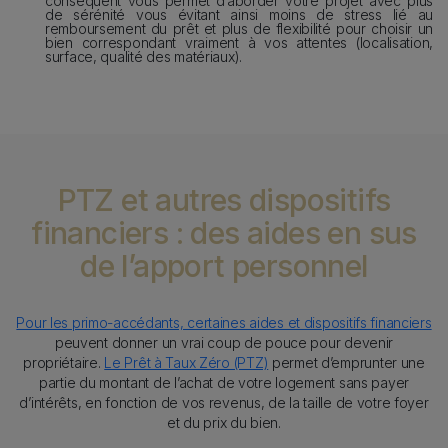
conséquent vous permet d’aborder votre projet avec plus
de sérénité vous évitant ainsi moins de stress lié au
remboursement du prêt et plus de flexibilité pour choisir un
bien correspondant vraiment à vos attentes (localisation,
surface, qualité des matériaux).
PTZ et autres dispositifs
financiers : des aides en sus
de l’apport personnel
Texte
Pour les primo-accédants, certaines aides et dispositifs financiers
peuvent donner un vrai coup de pouce pour devenir
propriétaire.
Le Prêt à Taux Zéro (PTZ)
permet d’emprunter une
partie du montant de l’achat de votre logement sans payer
d’intérêts, en fonction de vos revenus, de la taille de votre foyer
et du prix du bien.