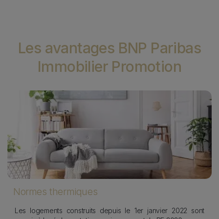
Les avantages BNP Paribas
Immobilier Promotion
Image
I
s
Normes thermiques
Les logements construits depuis le 1er janvier 2022 sont