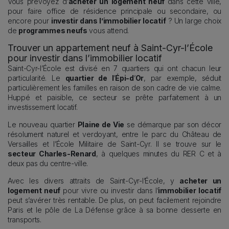
Vous prévoyez d’
acheter un logement neuf
dans cette ville,
pour faire office de résidence principale ou secondaire, ou
encore pour
investir dans l’immobilier locatif
? Un large choix
de
programmes neufs
vous attend.
Trouver un appartement neuf à Saint-Cyr-l’École
pour investir dans l’immobilier locatif
Saint-Cyr-l’École est divisé en 7 quartiers qui ont chacun leur
particularité. Le
quartier de l
’
Épi-d
’
Or
, par exemple, séduit
particulièrement les familles en raison de son cadre de vie calme.
Huppé et paisible, ce secteur se prête parfaitement à un
investissement locatif.
Le nouveau quartier
Plaine de Vie
se démarque par son décor
résolument naturel et verdoyant, entre le parc du Château de
Versailles et l’École Militaire de Saint-Cyr. Il se trouve sur le
secteur Charles-Renard
, à quelques minutes du RER C et à
deux pas du centre-ville.
Avec les divers attraits de Saint-Cyr-l’École, y
acheter un
logement neuf
pour vivre ou investir dans l’
immobilier locatif
peut s’avérer très rentable. De plus, on peut facilement rejoindre
Paris et le pôle de La Défense grâce à sa bonne desserte en
transports.