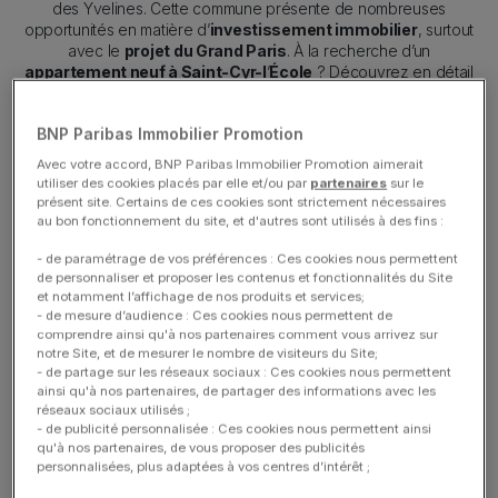
des Yvelines. Cette commune présente de nombreuses
opportunités en matière d’
investissement immobilier
, surtout
avec le
projet du Grand Paris
. À la recherche d’un
appartement neuf à Saint-Cyr-l
’
École
? Découvrez en détail
nos
offres de programmes neufs en
région Île-de-France
.
BNP Paribas Immobilier Promotion
Avec votre accord, BNP Paribas Immobilier Promotion aimerait
Contacter un conseiller
utiliser des cookies placés par elle et/ou par
partenaires
sur le
présent site. Certains de ces cookies sont strictement nécessaires
au bon fonctionnement du site, et d'autres sont utilisés à des fins :
- de paramétrage de vos préférences : Ces cookies nous permettent
de personnaliser et proposer les contenus et fonctionnalités du Site
et notamment l’affichage de nos produits et services;
- de mesure d’audience : Ces cookies nous permettent de
Investir dans un programme
comprendre ainsi qu'à nos partenaires comment vous arrivez sur
notre Site, et de mesurer le nombre de visiteurs du Site;
- de partage sur les réseaux sociaux : Ces cookies nous permettent
immobilier neuf à Saint-Cyr-
ainsi qu'à nos partenaires, de partager des informations avec les
réseaux sociaux utilisés ;
- de publicité personnalisée : Ces cookies nous permettent ainsi
l’École
qu'à nos partenaires, de vous proposer des publicités
personnalisées, plus adaptées à vos centres d’intérêt ;