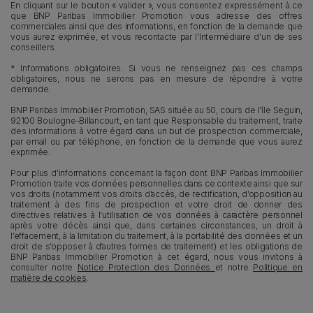
En cliquant sur le bouton « valider », vous consentez expressément à ce
que BNP Paribas Immobilier Promotion vous adresse des offres
commerciales ainsi que des informations, en fonction de la demande que
vous aurez exprimée, et vous recontacte par l'Intermédiaire d'un de ses
conseillers.
* Informations obligatoires. Si vous ne renseignez pas ces champs
obligatoires, nous ne serons pas en mesure de répondre à votre
demande.
BNP Paribas Immobilier Promotion, SAS située au 50, cours de l’île Seguin,
92100 Boulogne-Billancourt, en tant que Responsable du traitement, traite
des informations à votre égard dans un but de prospection commerciale,
par email ou par téléphone, en fonction de la demande que vous aurez
exprimée.
Pour plus d’informations concernant la façon dont BNP Paribas Immobilier
Promotion traite vos données personnelles dans ce contexte ainsi que sur
vos droits (notamment vos droits d’accès, de rectification, d’opposition au
traitement à des fins de prospection et votre droit de donner des
directives relatives à l’utilisation de vos données à caractère personnel
après votre décès ainsi que, dans certaines circonstances, un droit à
l’effacement, à la limitation du traitement, à la portabilité des données et un
droit de s’opposer à d’autres formes de traitement) et les obligations de
BNP Paribas Immobilier Promotion à cet égard, nous vous invitons à
consulter notre
Notice Protection des Données
et notre
Politique en
matière de cookies
.