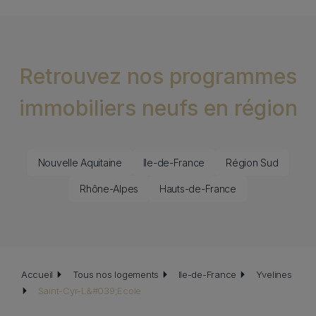
Retrouvez nos programmes
immobiliers neufs en région
Nouvelle Aquitaine
Ile-de-France
Région Sud
Rhône-Alpes
Hauts-de-France
Fil d'Ariane
Accueil
Tous nos logements
Ile-de-France
Yvelines
Saint-Cyr-L&#039;Ecole