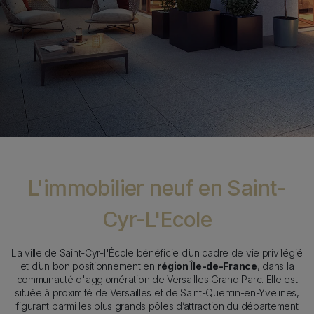
Sticky Item
Content
L'immobilier neuf en Saint-
Cyr-L'Ecole
La ville de Saint-Cyr-l'École bénéficie d’un cadre de vie privilégié
et d’un bon positionnement en
région Île-de-France
, dans la
communauté d'agglomération de Versailles Grand Parc. Elle est
située à proximité de Versailles et de Saint-Quentin-en-Yvelines,
figurant parmi les plus grands pôles d’attraction du département