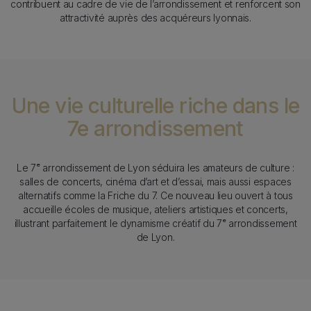
contribuent au cadre de vie de l’arrondissement et renforcent son
attractivité auprès des acquéreurs lyonnais.
Une vie culturelle riche dans le
7e arrondissement
Texte
Le 7ᵉ arrondissement de Lyon séduira les amateurs de culture :
salles de concerts, cinéma d’art et d’essai, mais aussi espaces
alternatifs comme la Friche du 7. Ce nouveau lieu ouvert à tous
accueille écoles de musique, ateliers artistiques et concerts,
illustrant parfaitement le dynamisme créatif du 7ᵉ arrondissement
de Lyon.