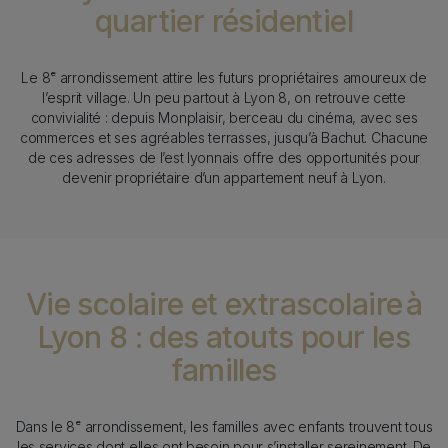
quartier résidentiel
Texte
Le 8ᵉ arrondissement attire les futurs propriétaires amoureux de
l’esprit village. Un peu partout à Lyon 8, on retrouve cette
convivialité : depuis Monplaisir, berceau du cinéma, avec ses
commerces et ses agréables terrasses, jusqu’à Bachut. Chacune
de ces adresses de l’est lyonnais offre des opportunités pour
devenir propriétaire d’un appartement neuf à Lyon.
Vie scolaire et extrascolaire à
Lyon 8 : des atouts pour les
familles
Texte
Dans le 8ᵉ arrondissement, les familles avec enfants trouvent tous
les services dont elles ont besoin pour s’installer sereinement. De