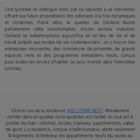
Description
L’est lyonnais se distingue donc par sa capacité à se réinventer,
offrant aux futurs propriétaires des adresses à la fois dynamiques
et modernes. Parmi elles, le quartier de Gerland illustre
parfaitement cette transformation. Ancien secteur industriel,
Gerland se métamorphose aujourd’hui en un lieu de vie et de
travail adapté aux modes de vie contemporains : on y trouve des
entreprises innovantes, des commerces de proximité, de grands
espaces verts et des programmes immobiliers neufs, conçus
pour toutes les envies d’habiter ou pour investir dans l’immobilier
lyonnais.
Texte
C’est le cas de la résidence
WELLCOME NEST
, littéralement
nichée dans un quartier où le quotidien est facilité. Ici, tout est à
portée de main : crèches, écoles, tramway, supermarchés, salles
de sport. La résidence, conçue à taille humaine, abrite seulement
14 logements. A l’intérieur, les appartements neufs (du studio au