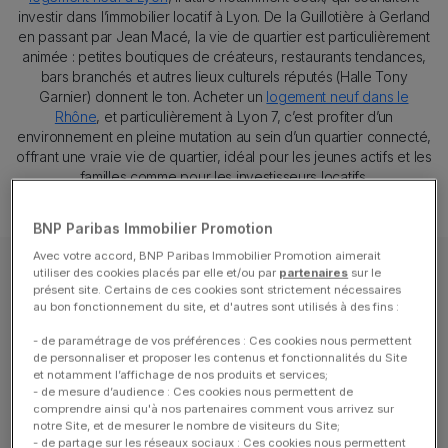
investir dans l’immobilier locatif à Lyon. De la Guillotière à Gerland
en passant par Jean Macé, la vie de quartier est particulièrement
animée : petites boutiques de créateurs, restaurants tendances,
bars branchés et autres lieux culturels réputés (Halle Tony
Garnier) donnent le ton. Acheter un
logement neuf dans le
Rhône
, et particulièrement à Lyon 7, c’est profiter d’un
environnement en pleine mutation au sein d’un quartier connecté,
offrant une vraie vie de quartier, idéal pour les jeunes actifs et les
familles comme pour les investisseurs locatifs.
BNP Paribas Immobilier Promotion
Avec votre accord, BNP Paribas Immobilier Promotion aimerait
utiliser des cookies placés par elle et/ou par
partenaires
sur le
présent site. Certains de ces cookies sont strictement nécessaires
Lyon 7 : un accompagnement
au bon fonctionnement du site, et d'autres sont utilisés à des fins :
scolaire complet
- de paramétrage de vos préférences : Ces cookies nous permettent
de personnaliser et proposer les contenus et fonctionnalités du Site
et notamment l’affichage de nos produits et services;
Texte
Le 7ᵉ arrondissement offre un maillage scolaire complet, de la
- de mesure d’audience : Ces cookies nous permettent de
comprendre ainsi qu'à nos partenaires comment vous arrivez sur
petite enfance jusqu’au supérieur, grâce à la présence de
notre Site, et de mesurer le nombre de visiteurs du Site;
nombreuses écoles, collèges et lycées publics et privés. Les
- de partage sur les réseaux sociaux : Ces cookies nous permettent