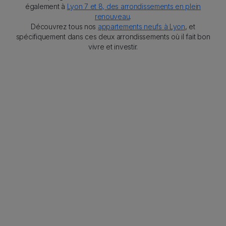
également à
Lyon 7 et 8, des arrondissements en plein
renouveau
.
Découvrez tous nos
appartements neufs à Lyon
, et
spécifiquement dans ces deux arrondissements où il fait bon
vivre et investir.
Sticky Item