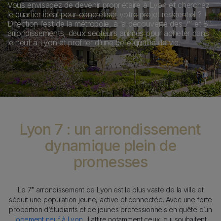
Description
Vous envisagez de devenir propriétaire à Lyon et cherchez
le quartier idéal pour concrétiser votre projet résidentiel ?
Direction l’est de la métropole, à la découverte des 7ᵉ et 8ᵉ
arrondissements, deux secteurs animés pour acheter dans
le neuf à Lyon et profiter d’une belle qualité de vie.
Content
Lyon 7 : un arrondissement
dynamique plein de
promesses
Texte
Le 7ᵉ arrondissement de Lyon est le plus vaste de la ville et
séduit une population jeune, active et connectée. Avec une forte
proportion d’étudiants et de jeunes professionnels en quête d’un
logement neuf à Lyon
, il attire notamment ceux, qui souhaitent